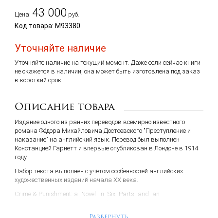
43 000
Цена:
руб.
Код товара: M93380
Уточняйте наличие
Уточняйте наличие на текущий момент. Даже если сейчас книги
не окажется в наличии, она может быть изготовлена под заказ
в короткий срок.
Описание товара
Издание одного из ранних переводов всемирно известного
романа Фёдора Михайловича Достоевского "Преступление и
наказание" на английский язык. Перевод был выполнен
Констанцией Гарнетт и впервые опубликован в Лондоне в 1914
году.
Набор текста выполнен с учётом особенностей английских
художественных изданий начала ХХ века.
Crime & Punishment
: a Novel in Six Parts and an
Epilogue by Fyodor Dostoevsky / from the Russian by Constance
Garnett.
Развернуть