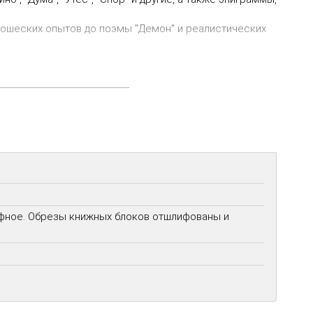
ношеских опытов до поэмы "Демон" и реалистических
ошеские пьесы -"Испанцы", "Два брата", "Странный
акже заметки, сюжеты, планы и письма поэта.
ефное. Обрезы книжных блоков отшлифованы и