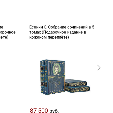
ие
Есенин С. Собрание сочинений в 5
Г
дарочное
томах (Подарочное издание в
т
ёте)
кожаном переплёте)
к
87 500
руб.