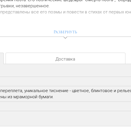
трывки, незавершенное.
представлены все его поэмы и повести в стихах от первых ю
 пьесы Лермонтова: всемирно известную драму "Маскарад", юн
Развернуть
в прозе ("Герой нашего времени", "Княгиня Лиговская" и др.).
озе ("Герой нашего времени", "Княгиня Лиговская" и др.), а т
Доставка
переплета, уникальное тиснение - цветное, блинтовое и рель
ны из мраморной бумаги.