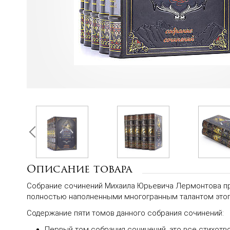
Описание товара
Собрание сочинений Михаила Юрьевича Лермонтова пре
полностью наполненными многогранным талантом этог
Содержание пяти томов данного собрания сочинений:
Первый том собрания сочинений, это все стихотвор