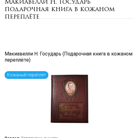
Макиавелли Н. Государь
Цена руб.
подарочная книга в кожаном
от
до
переплёте
Автор
Подборка
...
Макиавелли Н. Государь (Подарочная книга в кожаном
переплёте)
Язык книги
...
Кожаный переплёт
по названию
по цене
по дате поступления (новинки)
Сбросить фильтр