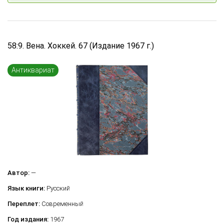
Философия
Ценные бумаги (акции, облигации)
Эзотерика, мистика, тайные общества
58:9. Вена. Хоккей. 67 (Издание 1967 г.)
Экономика и финансы
Энергетика
Антиквариат
Юмор
Юридические
Автор:
—
Язык книги:
Русский
Переплет:
Современный
Год издания:
1967