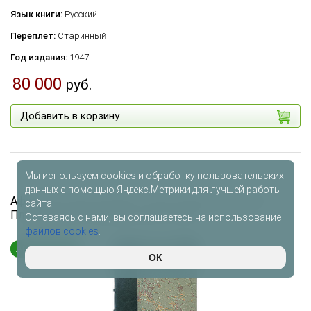
Язык книги:
Русский
Переплет:
Старинный
Год издания:
1947
80 000
руб.
Добавить в корзину
Мы используем cookies и обработку пользовательских
данных с помощью Яндекс.Метрики для лучшей работы
Афинская полития Аристотеля и жизнеописания
сайта.
Плутарха (Антикварная книга 1895г.)
Оставаясь с нами, вы соглашаетесь на использование
файлов cookies
.
Антиквариат
ОК