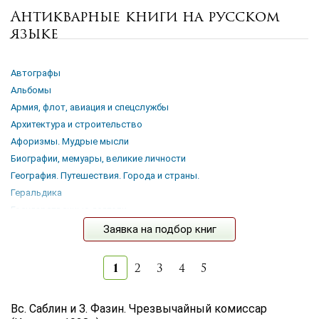
Антикварные книги на русском
Цена руб.
языке
от
до
Автор
Автографы
Альбомы
Армия, флот, авиация и спецслужбы
Год издания
Архитектура и строительство
от
до
Афоризмы. Мудрые мысли
Язык книги
Биографии, мемуары, великие личности
Русский
География. Путешествия. Города и страны.
Геральдика
Переплет
Государственные деятели
...
Детские книги
Заявка на подбор книг
Железные дороги
Животные и растения
1
2
3
4
5
Искусство
по названию
по цене
по году издания
История и культура
Сбросить фильтр
по дате поступления (новинки)
Вс. Саблин и З. Фазин. Чрезвычайный комиссар
Книги на иностранных языках