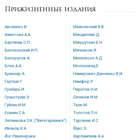
Прижизненные издания
Цена руб.
от
до
Авсеенко В.
Маяковский В.В.
Автор
Ахматова А.А.
Менделеев Д.
Бартенев С.П.
Меншуткин Б.Н.
Год издания
Белоконский И.П.
Мечников И.
от
до
Белорусов А.
Михельсон А.Д.
Блок А.А.
Молоховец Е.
Язык книги
Брикнер А.
Немирович-Данченко В.И.
...
Гартвиг Г.
Нимфюр Р.
Переплет
Грабарь И.
Пирогов Н.И.
...
Гранстрем Э.
Сеченов И.М.
Губкин И.М.
Твен М.
Есенин С.А.
Толстой Л.Н.
Зеленкова О.К. ("Вегетарианка")
Тургенев И.С.
по названию
по цене
по году издания
Иванов К.А.
Фукс Э.
Сбросить фильтр
по дате поступления (новинки)
Йог Рамачарака
Харлампиев А.А.