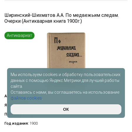
Ширинский-Шихматов А.А. По медвежьим следам.
Очерки (Антикварная книга 1900г.)
Антиквариат
Мы используем cookies и обработку пользовательских
данных с помощью Яндекс.Метрики для лучшей работы
сайта.
Оставаясь с нами, вы соглашаетесь на использование
Автор:
Ширинский-Шихматов А.А.
файлов cookies
.
Язык книги:
Русский
ОК
Переплет:
Старинный
Год издания:
1900