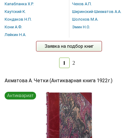
Капабланка Х.Р.
Чехов А.П.
Каутский К.
Ширинский-Шихматов А.А.
Кондаков Н.П.
Шолохов М.А.
Кони А.Ф.
Эмин Н.О.
Лейкин Н.А.
Заявка на подбор книг
1
2
Ахматова А. Четки (Антикварная книга 1922г.)
Антиквариат