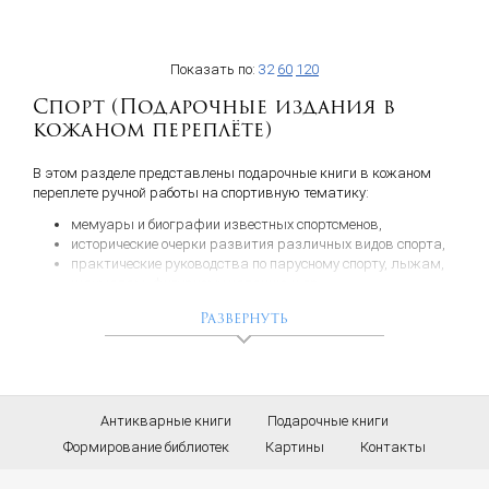
Показать по:
32
60
120
Спорт (Подарочные издания в
кожаном переплёте)
В этом разделе представлены подарочные книги в кожаном
переплете ручной работы на спортивную тематику:
мемуары и биографии известных спортсменов,
исторические очерки развития различных видов спорта,
практические руководства по парусному спорту, лыжам,
шахматам, фигурному катанию и др.
Представленные книги будут интересны всем любителям
Развернуть
спорта, профессионалам, а также коллекционерам редких
изданий.
Наш ассортимент постоянно пополняется. Если вы не нашли
нужную вам книгу, обращайтесь к нам любым удобным для вас
Антикварные книги
Подарочные книги
способом. Мы сделаем все возможное, чтобы в кратчайшие
сроки подобрать нужное вам издание.
Формирование библиотек
Картины
Контакты
Быстрая
доставка по всей России
.