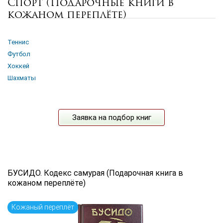
Спорт (Подарочные книги в
Цена руб.
кожаном переплёте)
от
до
Автор
Теннис
Футбол
Хоккей
Язык книги
Шахматы
...
Заявка на подбор книг
по названию
по цене
по дате поступления (новинки)
Сбросить фильтр
БУСИДО. Кодекс самурая (Подарочная книга в
кожаном переплёте)
Кожаный переплёт